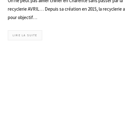
On ne peut pas aimer chiner en Charente sans passer par la
recyclerie AVRIL… Depuis sa création en 2015, la recyclerie a
pour objectif…
LIRE LA SUITE
15 SEPTEMBRE 2020
ÇA SE PASSE EN CHARENTE
Les jardins du Coq en Charente
Situés à 10 minutes à peine d’Aubeterre sur Dronne, les Jardins
du coq racontent l’histoire d’une vie à la manière d’un livre
ouvert. Ils…
LIRE LA SUITE