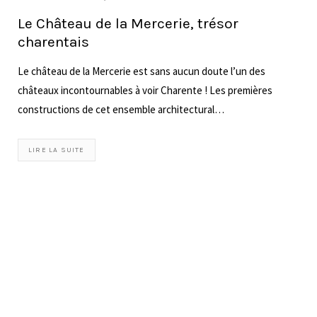
13 JUIN 2020
ÇA SE PASSE EN CHARENTE
Le Moulin de la Courade en
Charente
Jean-Jacques, Philippe et François Doré, les propriétaires du
domaine, ouvrent les jardins et le moulin de la Courade, son
château et son parc à l’anglaise à la visite durant les journées du
Patrimoine. C’est à cette occasion que j’ai pu découvrir ce lieu
empreint des traces du passé. Une jolie visite à faire aux beaux
jours, quand le soleil fait refléter l’architecture des façades sur
l’eau de la boëme qui coule paisiblement en dessous.
LIRE LA SUITE