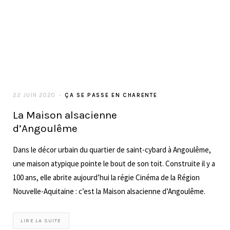
28 MAI 2020
DÉCORATION
La vie à l’extérieur : déroulé d’une
journée idéale – DECOllectif #3
Allez suivez-moi, passons ensemble une journée idéale et
inspirée d’astuces et d’idées pour intégrer notre vie à
l’environnement qui est le nôtre, les éléments de la nature, la
faune et la flore qui nous entoure, et vice versa.
LIRE LA SUITE
17 MARS 2020
LIFESTYLE