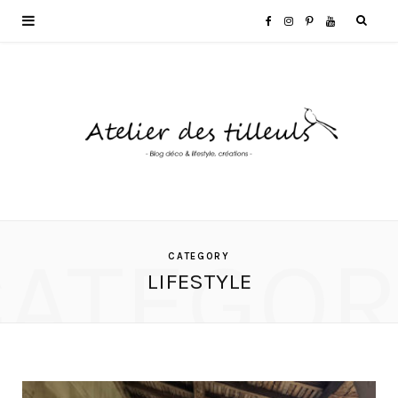
F
I
P
Y
a
n
i
o
c
s
n
u
e
t
t
T
b
a
e
u
o
g
r
b
CATEGOR
CATEGORY
LIFESTYLE
o
r
e
e
k
a
s
m
t