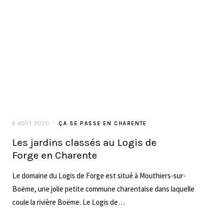
charentais
Le château de la Mercerie est sans aucun doute l’un des
châteaux incontournables à voir Charente ! Les premières
constructions de cet ensemble architectural…
LIRE LA SUITE
22 JUIN 2020
ÇA SE PASSE EN CHARENTE
La Maison alsacienne
d’Angoulême
Dans le décor urbain du quartier de saint-cybard à Angoulême,
une maison atypique pointe le bout de son toit. Construite il y a
100 ans, elle abrite aujourd’hui la régie Cinéma de la Région