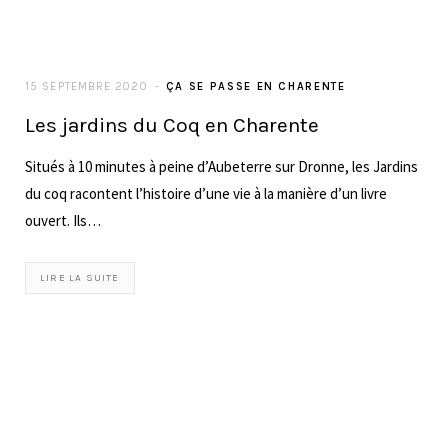
6 AOÛT 2020
ÇA SE PASSE EN CHARENTE
Les jardins classés au Logis de
Forge en Charente
Le domaine du Logis de Forge est situé à Mouthiers-sur-
Boëme, une jolie petite commune charentaise dans laquelle
coule la rivière Boëme. Le Logis de…
LIRE LA SUITE
23 JUILLET 2020
ÇA SE PASSE EN CHARENTE
Le Château de la Mercerie, trésor