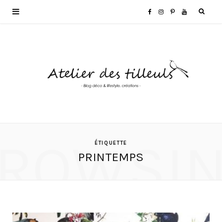
F
I
P
Y
a
n
i
o
c
s
n
u
e
t
t
T
b
a
e
u
o
g
r
b
ROWSI
ÉTIQUETTE
PRINTEMPS
o
r
e
e
k
a
s
m
t