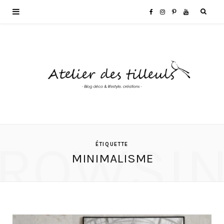
F
I
P
Y
a
n
i
o
c
s
n
u
e
t
t
T
b
a
e
u
o
g
r
b
ROWSI
ÉTIQUETTE
MINIMALISME
o
r
e
e
k
a
s
m
t