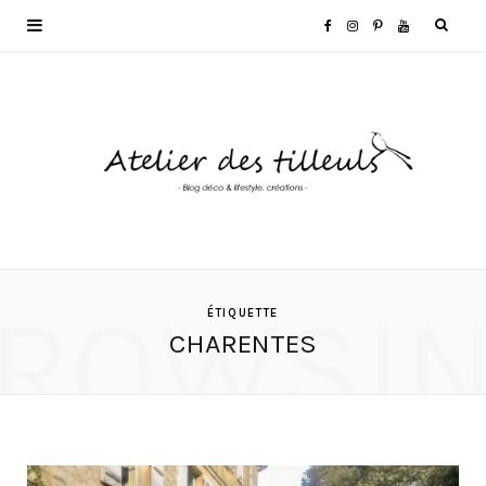
F
I
P
Y
a
n
i
o
c
s
n
u
e
t
t
T
b
a
e
u
o
g
r
b
ROWSI
ÉTIQUETTE
CHARENTES
o
r
e
e
k
a
s
m
t