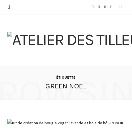
F
I
P
Y
a
n
i
o
c
s
n
u
e
t
t
T
b
a
e
u
ROWSI
o
g
r
b
ÉTIQUETTE
GREEN NOEL
o
r
e
e
k
a
s
m
t