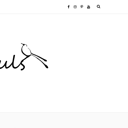
F
I
P
Y
a
n
i
o
c
s
n
u
e
t
t
T
b
a
e
u
o
g
r
b
o
r
e
e
k
a
s
m
t