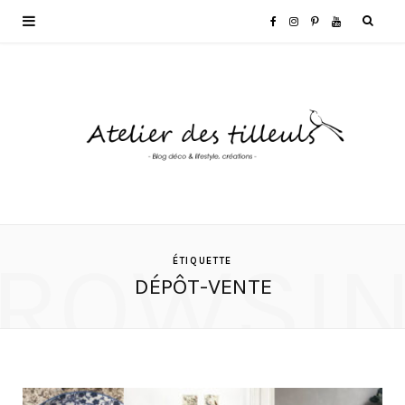
F
I
P
Y
a
n
i
o
c
s
n
u
e
t
t
T
b
a
e
u
o
g
r
b
ROWSI
ÉTIQUETTE
DÉPÔT-VENTE
o
r
e
e
k
a
s
m
t