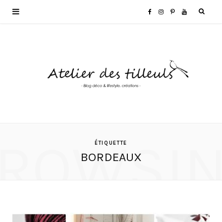
F
I
P
Y
a
n
i
o
c
s
n
u
e
t
t
T
b
a
e
u
o
g
r
b
ROWSI
ÉTIQUETTE
BORDEAUX
o
r
e
e
k
a
s
m
t